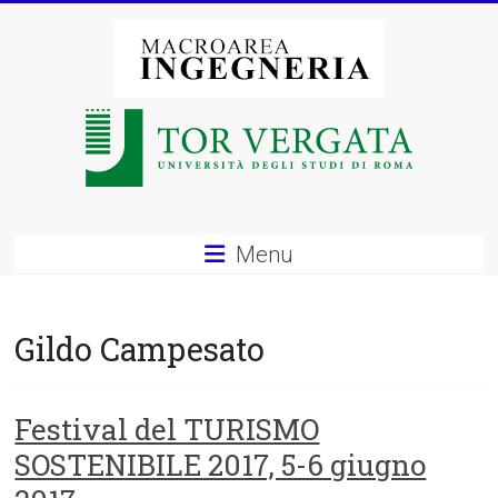
Vai
al
contenuto
Macroarea
di
Ingegneria
–
Menu
Università
degli
Gildo Campesato
Studi
di
Festival del TURISMO
SOSTENIBILE 2017, 5-6 giugno
Roma