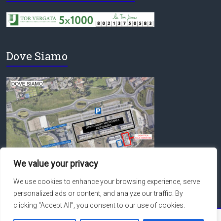
Dove Siamo
We value your privacy
We use cookies to enhance your browsing experience, serve
personalized ads or content, and analyze our traffic. By
clicking "Accept All", you consent to our use of cookies.
Copyright © 2026
Macroarea di Ingegneria – Università degli Studi di Roma