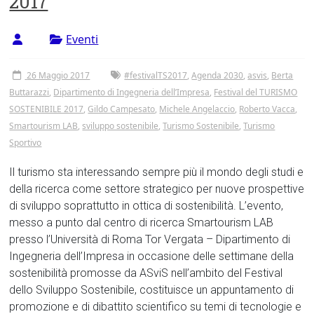
2017
Tor
Vergata
Eventi
26 Maggio 2017
#festivalTS2017
,
Agenda 2030
,
asvis
,
Berta
Buttarazzi
,
Dipartimento di Ingegneria dell’Impresa
,
Festival del TURISMO
SOSTENIBILE 2017
,
Gildo Campesato
,
Michele Angelaccio
,
Roberto Vacca
,
Smartourism LAB
,
sviluppo sostenibile
,
Turismo Sostenibile
,
Turismo
Sportivo
Il turismo sta interessando sempre più il mondo degli studi e
della ricerca come settore strategico per nuove prospettive
di sviluppo soprattutto in ottica di sostenibilità. L’evento,
messo a punto dal centro di ricerca Smartourism LAB
presso l’Università di Roma Tor Vergata – Dipartimento di
Ingegneria dell’Impresa in occasione delle settimane della
sostenibilità promosse da ASviS nell’ambito del Festival
dello Sviluppo Sostenibile, costituisce un appuntamento di
promozione e di dibattito scientifico su temi di tecnologie e