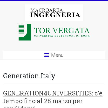
Vai
al
contenuto
Macroarea
di
Ingegneria
–
Menu
Università
degli
Generation Italy
Studi
di
GENERATION4UNIVERSITIES: c’è
tempo fino al 28 marzo per
Roma