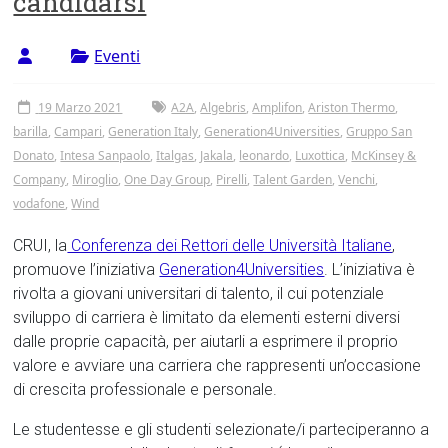
candidarsi
Tor
Vergata
Eventi
19 Marzo 2021
A2A
,
Algebris
,
Amplifon
,
Ariston Thermo
,
barilla
,
Campari
,
Generation Italy
,
Generation4Universities
,
Gruppo San
Donato
,
Intesa Sanpaolo
,
Italgas
,
Jakala
,
leonardo
,
Luxottica
,
McKinsey &
Company
,
Miroglio
,
One Day Group
,
Pirelli
,
Talent Garden
,
Venchi
,
vodafone
,
Wind
CRUI, la
Conferenza dei Rettori delle Università Italiane
,
promuove l’iniziativa
Generation4Universities
. L’iniziativa è
rivolta a giovani universitari di talento, il cui potenziale
sviluppo di carriera è limitato da elementi esterni diversi
dalle proprie capacità, per aiutarli a esprimere il proprio
valore e avviare una carriera che rappresenti un’occasione
di crescita professionale e personale.
Le studentesse e gli studenti selezionate/i parteciperanno a