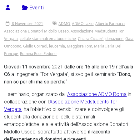
Tor
Eventi
Vergata
8 Novembre 2021
ADMO
,
ADMO Lazio
,
Alberto Farinacci
,
Associazione Donatori Midollo Osseo
,
Associazione Medstudents Tor
Vergata
,
cellule staminali ematopoietiche
,
Chiara Ciccaré
,
donazione
,
Gaia
Omobono
,
Giulio Corradi
,
leucemia
,
Maggiore Tom
,
Maria Ilaria Del
Principe
,
Romina Rose Pedone
Giovedì 11 novembre
2021
dalle ore 16 alle ore 19
nell’a
ula
C6
a Ingegneria “Tor Vergata”, si svolge il seminario “
Dono,
non so per chi ma so perché
“ .
Il seminario, organizzato dall’
Associazione ADMO Roma
in
collaborazione con l’
Associazione Medstudents Tor
Vergata
, ha l’obiettivo di sensibilizzare e coinvolgere gli
studenti alla donazione di cellule staminali
ematopoietiche e alle attività dell’Associazione Donatori
Midollo Osseo, soprattutto attraverso
il racconto
dell’esperienza di donatori e riceventi
.