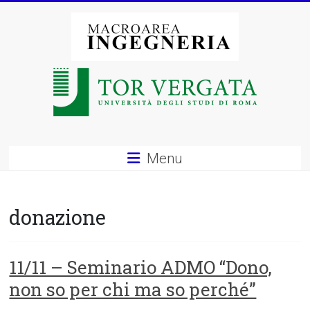
Vai
al
contenuto
Macroarea
di
Ingegneria
–
Menu
Università
degli
donazione
Studi
di
11/11 – Seminario ADMO “Dono,
non so per chi ma so perché”
Roma