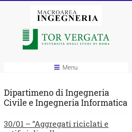
Vai
al
contenuto
Macroarea
di
Ingegneria
–
Menu
Università
degli
Dipartimeno di Ingegneria
Studi
Civile e Ingegneria Informatica
di
Roma
30/01 – “Aggregati riciclati e