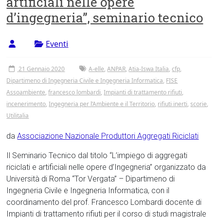
artificiali nelle opere
Tor
d’ingegneria”, seminario tecnico
Vergata
Eventi
21 Gennaio 2020
A-elle
,
ANPAR
,
Atia-Iswa Italia
,
cfp
,
Dipartimeno di Ingegneria Civile e Ingegneria Informatica
,
FISE
Assoambiente
,
francesco lombardi
,
Impianti di trattamento rifiuti
,
incenerimento
,
Ingegneria per l’Ambiente e il Territorio
,
rifiuti inerti
,
scorie
,
Utilitalia
da
Associazione Nazionale Produttori Aggregati Riciclati
Il Seminario Tecnico dal titolo “L’impiego di aggregati
riciclati e artificiali nelle opere d’Ingegneria” organizzato da
Università di Roma “Tor Vergata” – Dipartimeno di
Ingegneria Civile e Ingegneria Informatica, con il
coordinamento del prof. Francesco Lombardi docente di
Impianti di trattamento rifiuti per il corso di studi magistrale