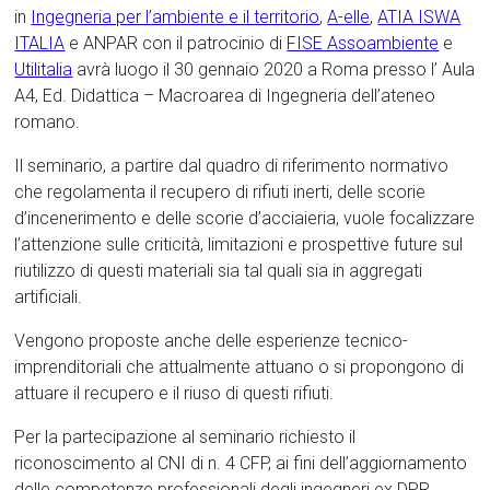
in
Ingegneria per l’ambiente e il territorio
,
A-elle
,
ATIA ISWA
ITALIA
e ANPAR con il patrocinio di
FISE Assoambiente
e
Utilitalia
avrà luogo il 30 gennaio 2020 a Roma presso l’ Aula
A4, Ed. Didattica – Macroarea di Ingegneria dell’ateneo
romano.
Il seminario, a partire dal quadro di riferimento normativo
che regolamenta il recupero di rifiuti inerti, delle scorie
d’incenerimento e delle scorie d’acciaieria, vuole focalizzare
l’attenzione sulle criticità, limitazioni e prospettive future sul
riutilizzo di questi materiali sia tal quali sia in aggregati
artificiali.
Vengono proposte anche delle esperienze tecnico-
imprenditoriali che attualmente attuano o si propongono di
attuare il recupero e il riuso di questi rifiuti.
Per la partecipazione al seminario richiesto il
riconoscimento al CNI di n. 4 CFP, ai fini dell’aggiornamento
delle competenze professionali degli ingegneri ex DPR