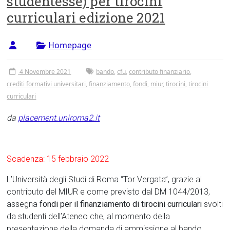
studentesse) per tirocini
Tor
curriculari edizione 2021
Vergata
Homepage
4 Novembre 2021
bando
,
cfu
,
contributo finanziario
,
crediti formativi universitari
,
finanziamento
,
fondi
,
miur
,
tirocini
,
tirocini
curriculari
da
placement.uniroma2.it
Scadenza: 15 febbraio 2022
L’Università degli Studi di Roma “Tor Vergata”, grazie al
contributo del MIUR e come previsto dal DM 1044/2013,
assegna
fondi per il finanziamento di tirocini curriculari
svolti
da studenti dell’Ateneo che, al momento della
presentazione della domanda di ammissione al bando,