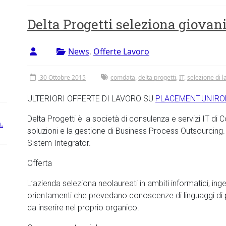
Delta Progetti seleziona giovani
News
,
Offerte Lavoro
30 Ottobre 2015
comdata
,
delta progetti
,
IT
,
selezione di l
ULTERIORI OFFERTE DI LAVORO SU
PLACEMENT.UNIRO
Delta Progetti è la società di consulenza e servizi IT di 
.
soluzioni e la gestione di Business Process Outsourcing.
Sistem Integrator.
Offerta
L’azienda seleziona neolaureati in ambiti informatici, ing
orientamenti che prevedano conoscenze di linguaggi di 
da inserire nel proprio organico.