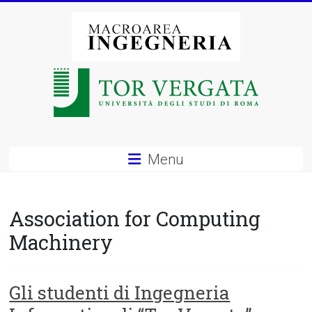
Vai
al
contenuto
Macroarea
di
Ingegneria
–
Menu
Università
degli
Association for Computing
Studi
Machinery
di
Roma
Gli studenti di Ingegneria