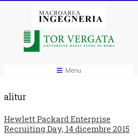
Vai
al
contenuto
Macroarea
di
Ingegneria
–
Menu
Università
degli
alitur
Studi
di
Hewlett Packard Enterprise
Recruiting Day, 14 dicembre 2015
Roma