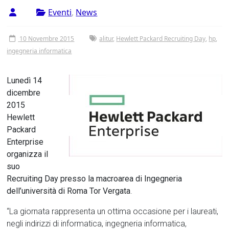
Tor
Eventi
,
News
Vergata
10 Novembre 2015
alitur
,
Hewlett Packard Recruiting Day
,
hp
,
ingegneria informatica
Lunedì 14
dicembre
2015
Hewlett
Packard
Enterprise
organizza il
suo
Recruiting Day presso la macroarea di Ingegneria
dell’università di Roma Tor Vergata
.
“La giornata rappresenta un ottima occasione per i laureati,
negli indirizzi di informatica, ingegneria informatica,