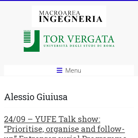
Vai
al
contenuto
Macroarea
di
Ingegneria
–
Menu
Università
degli
Alessio Giuiusa
Studi
di
24/09 – YUFE Talk show:
“Prioritise, organise and follow-
Roma