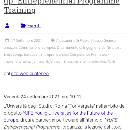
up” Entrepreneurial Programme
Tor
Training
Vergata
Eventi
17 Settembre 2021
Alessandro Di Pietro
,
Alessio Giuiusa
,
amazon
,
Commissione europea
,
Dipartimento di Ingegneria dell’Impresa
,
EntreComp
,
European Entrepreneurship Competence Framework
,
imprenditorialità
,
Johnson & Johnson
,
massimiliano m. schiraldi
,
YUFE
dal
sito web di ateneo
Venerdì 24 settembre 2021, ore 10-12
L’Università degli Studi di Roma “Tor Vergata” nell’ambito del
progetto
YUFE-Young Universities for the Future of the
Europe
, di cui è partner, in particolare all’interno di “
YUFE
Entrepreneurial Programme
” organizza la lezione dal titolo