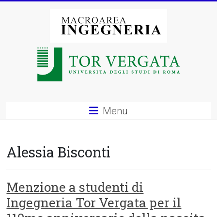
Vai
al
contenuto
Macroarea
di
Ingegneria
–
Menu
Università
degli
Alessia Bisconti
Studi
di
Menzione a studenti di
Ingegneria Tor Vergata per il
Roma