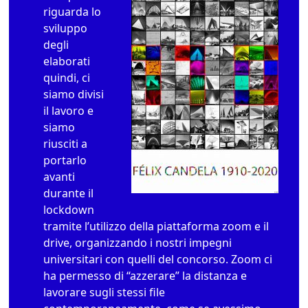
riguarda lo
sviluppo
degli
elaborati
quindi, ci
siamo divisi
il lavoro e
siamo
riusciti a
portarlo
avanti
durante il
lockdown
tramite l’utilizzo della piattaforma zoom e il
drive, organizzando i nostri impegni
universitari con quelli del concorso. Zoom ci
ha permesso di “azzerare” la distanza e
lavorare sugli stessi file