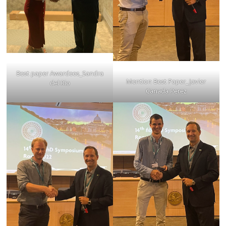
Best paper Awardees_Sandra
Mention Best Paper_Javier
del Rio
Canada Perez