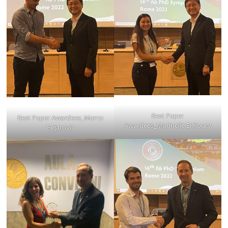
Best Paper
Best Paper Awardees_Marco
Awardees_Marinelle El Koury
Pejatovic