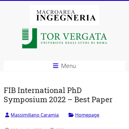
Vai
al
contenuto
Macroarea
di
Ingegneria
–
Menu
Università
degli
FIB International PhD
Studi
Symposium 2022 – Best Paper
di
Massimiliano Caramia
Homepage
Roma