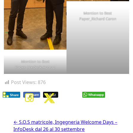
Mention to Best
Paper_Richard Caron
Mention to Best
Paper_Frederik Autrup
Post Views:
876
Post
Whatsapp
Share
Share
←
S.O.S matricole, Ingegneria Welcome Days –
InfoDesk dal 26 al 30 settembre