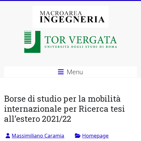
Vai
al
contenuto
Macroarea
di
Ingegneria
–
Menu
Università
degli
Borse di studio per la mobilità
Studi
internazionale per Ricerca tesi
all’estero 2021/22
di
Roma
Massimiliano Caramia
Homepage