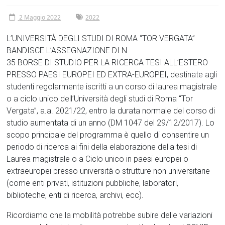
Tor
2 Maggio 2022
2022
Vergata
L’UNIVERSITÀ DEGLI STUDI DI ROMA “TOR VERGATA”
BANDISCE L’ASSEGNAZIONE DI N.
35 BORSE DI STUDIO PER LA RICERCA TESI ALL’ESTERO
PRESSO PAESI EUROPEI ED EXTRA-EUROPEI, destinate agli
studenti regolarmente iscritti a un corso di laurea magistrale
o a ciclo unico dell’Università degli studi di Roma “Tor
Vergata”, a.a. 2021/22, entro la durata normale del corso di
studio aumentata di un anno (DM 1047 del 29/12/2017). Lo
scopo principale del programma è quello di consentire un
periodo di ricerca ai fini della elaborazione della tesi di
Laurea magistrale o a Ciclo unico in paesi europei o
extraeuropei presso università o strutture non universitarie
(come enti privati, istituzioni pubbliche, laboratori,
biblioteche, enti di ricerca, archivi, ecc).
Ricordiamo che la mobilità potrebbe subire delle variazioni