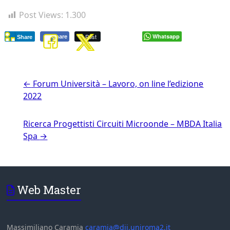
Post Views:
1.300
Post
Whatsapp
Share
Share
←
Forum Università – Lavoro, on line l’edizione
2022
Ricerca Progettisti Circuiti Microonde – MBDA Italia
Spa
→
Web Master
Massimiliano Caramia
caramia@dii.uniroma2.it