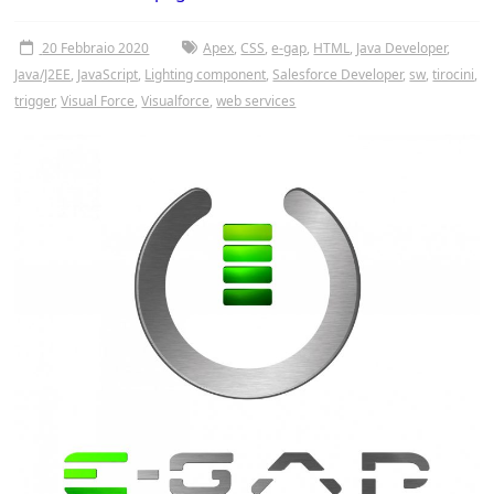
Tor
Vergata
20 Febbraio 2020
Apex
,
CSS
,
e-gap
,
HTML
,
Java Developer
,
Java/J2EE
,
JavaScript
,
Lighting component
,
Salesforce Developer
,
sw
,
tirocini
,
trigger
,
Visual Force
,
Visualforce
,
web services