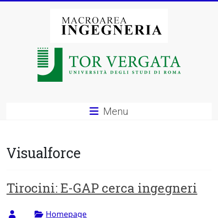
Vai
al
contenuto
Macroarea
di
Ingegneria
–
Menu
Università
degli
Visualforce
Studi
di
Tirocini: E-GAP cerca ingegneri
Roma
Homepage