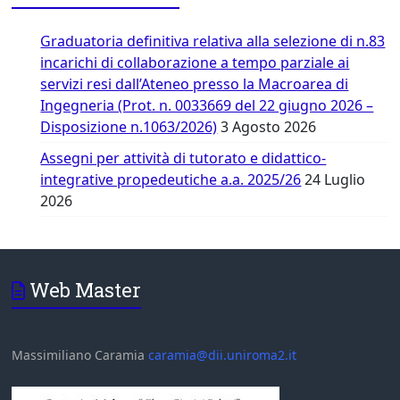
Graduatoria definitiva relativa alla selezione di n.83
incarichi di collaborazione a tempo parziale ai
servizi resi dall’Ateneo presso la Macroarea di
Ingegneria (Prot. n. 0033669 del 22 giugno 2026 –
Disposizione n.1063/2026)
3 Agosto 2026
Assegni per attività di tutorato e didattico-
integrative propedeutiche a.a. 2025/26
24 Luglio
2026
Web Master
Massimiliano Caramia
caramia@dii.uniroma2.it