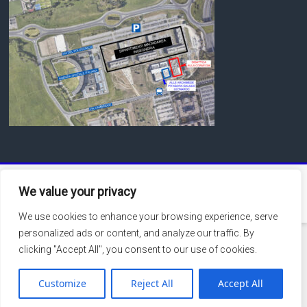
Copyright © 2026
Macroarea di Ingegneria – Università degli Studi di Roma
We value your privacy
Tor Vergata
. Tutti i diritti riservati.
Theme:
Accelerate
by ThemeGrill. Powered by
WordPress
.
We use cookies to enhance your browsing experience, serve
personalized ads or content, and analyze our traffic. By
clicking "Accept All", you consent to our use of cookies.
Customize
Reject All
Accept All