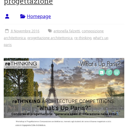
progettazione
Homepage
8 Novembre 2016
antonella falzetti
,
composizione
architettonica
,
progettazione architettonica
,
re-thinking
,
what's up
paris