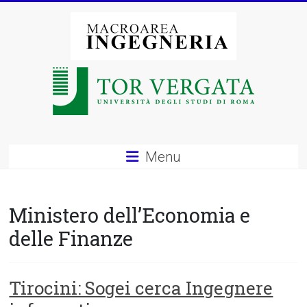
Vai
al
contenuto
Macroarea
di
Ingegneria
–
Menu
Università
degli
Ministero dell’Economia e
Studi
delle Finanze
di
Roma
Tirocini: Sogei cerca Ingegnere