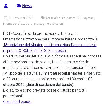
Tor
News
Vergata
15 Settembre 2015
borse di studio
,
estero
,
ICE
,
imprese
,
internazionalizzazione
,
master
,
mercati esteri
L’ICE-Agenzia per la promozione all’estero e
l’internazionalizzazione delle imprese italiane organizza la
48^ edizione del Master per l’internazionalizzazione delle
imprese CORCE Fausto De Franceschi.
Obiettivo del Master è quello di formare esperti nei processi
di internazionalizzazione che, inseriti presso aziende
manifatturiere o di servizi, avranno la responsabilità dello
sviluppo delle attività sui mercati esteri.Il Master è riservato
a 20 laureati che non abbiano compiuto i 30 anni al
02
ottobre 2015 (data di scadenza del bando)
.
È gratuito e sono previste borse di studio per tutti i
partecipanti.
Consulta il bando