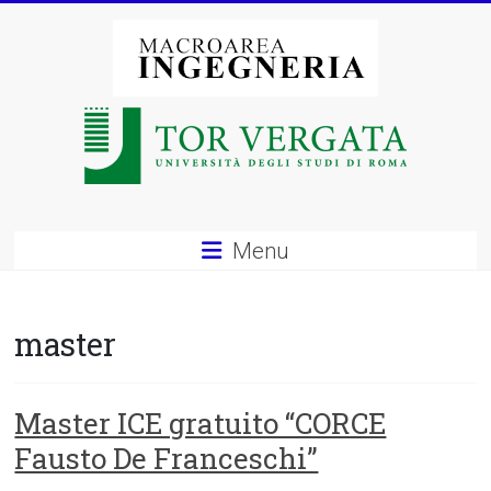
Vai
al
contenuto
Macroarea
di
Ingegneria
–
Menu
Università
degli
master
Studi
di
Master ICE gratuito “CORCE
Fausto De Franceschi”
Roma