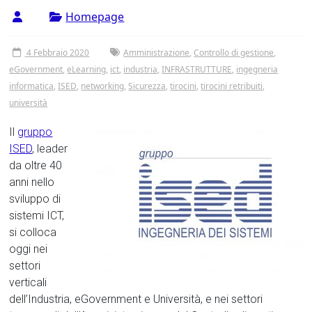
Tor
Homepage
Vergata
4 Febbraio 2020
Amministrazione
,
Controllo di gestione
,
eGovernment
,
eLearning
,
ict
,
industria
,
INFRASTRUTTURE
,
ingegneria
informatica
,
ISED
,
networking
,
Sicurezza
,
tirocini
,
tirocini retribuiti
,
università
Il
gruppo
ISED
, leader
da oltre 40
anni nello
sviluppo di
sistemi ICT,
si colloca
oggi nei
settori
verticali
dell’Industria, eGovernment e Università, e nei settori