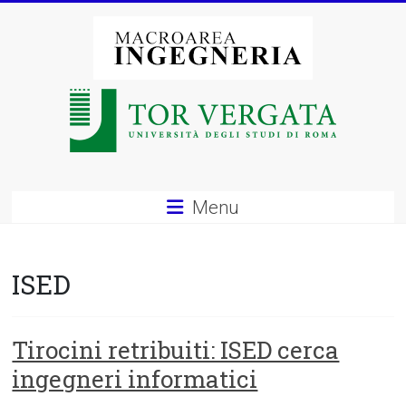
Vai
al
contenuto
Macroarea
di
Ingegneria
–
Menu
Università
degli
ISED
Studi
di
Tirocini retribuiti: ISED cerca
ingegneri informatici
Roma