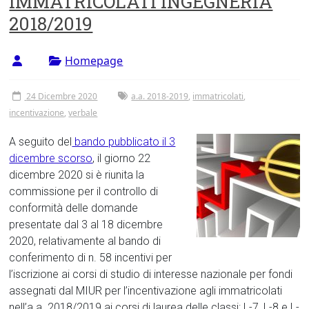
IMMATRICOLATI INGEGNERIA
Tor
2018/2019
Vergata
Homepage
24 Dicembre 2020
a.a. 2018-2019
,
immatricolati
,
incentivazione
,
verbale
A seguito del
bando pubblicato il 3
dicembre scorso
, il giorno 22
dicembre 2020 si è riunita la
commissione per il controllo di
conformità delle domande
presentate dal 3 al 18 dicembre
2020, relativamente al bando di
conferimento di n. 58 incentivi per
l’iscrizione ai corsi di studio di interesse nazionale per fondi
assegnati dal MIUR per l’incentivazione agli immatricolati
nell’a.a. 2018/2019 ai corsi di laurea delle classi: L-7, L-8 e L-