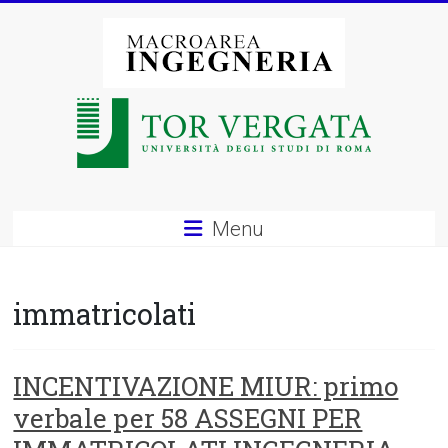
Vai
al
contenuto
Macroarea
di
Ingegneria
–
Menu
Università
degli
immatricolati
Studi
di
INCENTIVAZIONE MIUR: primo
verbale per 58 ASSEGNI PER
Roma