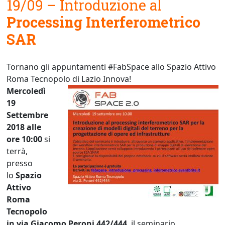
19/09 – Introduzione al
Processing Interferometrico
SAR
Tornano gli appuntamenti #FabSpace allo Spazio Attivo
Roma Tecnopolo di Lazio Innova!
Mercoledì
19
Settembre
2018 alle
ore 10:00
si
terrà,
presso
lo
Spazio
Attivo
Roma
Tecnopolo
in via Giacomo Peroni 442/444
, il
seminario