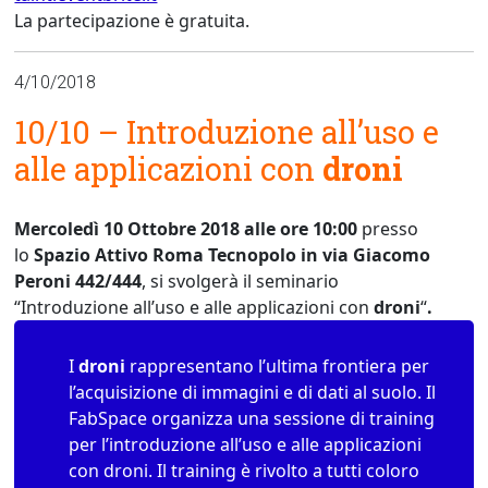
La partecipazione è gratuita.
4/10/2018
10/10 –
Introduzione
all’uso e
alle applicazioni con
droni
Mercoledì 10 Ottobre 2018 alle ore 10:00
presso
lo
Spazio Attivo Roma Tecnopolo in via Giacomo
Peroni 442/444
, si svolgerà il seminario
“
Introduzione
all’uso e alle applicazioni con
droni
“
.
I
droni
rappresentano l’ultima frontiera per
l’acquisizione di immagini e di dati al suolo. Il
FabSpace organizza una sessione di training
per l’introduzione all’uso e alle applicazioni
con droni. Il training è rivolto a tutti coloro