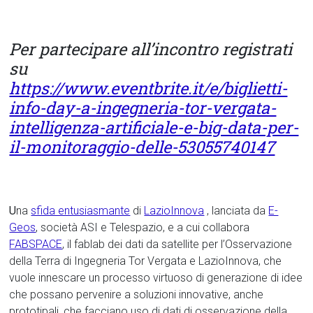
Per
partecipare all’incontro registrati
su
https://www.eventbrite.it/e/biglietti-
info-day-a-ingegneria-tor-vergata-
intelligenza-artificiale-e-big-data-per-
il-monitoraggio-delle-53055740147
U
na
sfida entusiasmante
di
LazioInnova
, lanciata da
E-
Geos
, società ASI e Telespazio, e a cui collabora
FABSPACE
, il fablab dei dati da satellite per l’Osservazione
della Terra di Ingegneria Tor Vergata e LazioInnova, che
vuole innescare un processo virtuoso di generazione di idee
che possano pervenire a soluzioni innovative, anche
prototipali, che facciano uso di dati di osservazione della