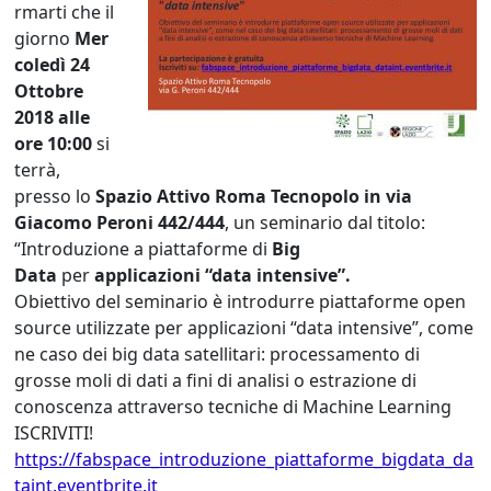
rmarti che il
giorno
Mer
coledì 24
Ottobre
2018 alle
ore 10:00
si
terrà,
presso lo
Spazio Attivo Roma Tecnopolo in via
Giacomo Peroni 442/444
, un
seminario
dal titolo:
“Introduzione a piattaforme di
Big
Data
per
applicazioni “data intensive”.
Obiettivo del seminario è introdurre piattaforme open
source utilizzate per applicazioni “data intensive”, come
ne caso dei big data satellitari: processamento di
grosse moli di dati a fini di analisi o estrazione di
conoscenza attraverso tecniche di Machine Learning
ISCRIVITI!
https://fabspace_introduzione_piattaforme_bigdata_da
taint.eventbrite.it