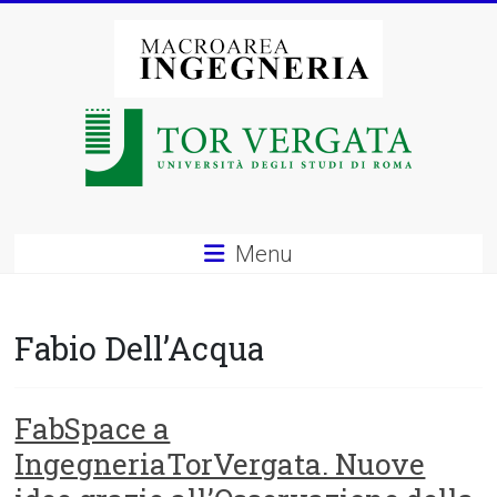
Vai
al
contenuto
Macroarea
di
Ingegneria
–
Menu
Università
degli
Fabio Dell’Acqua
Studi
di
FabSpace a
IngegneriaTorVergata. Nuove
Roma