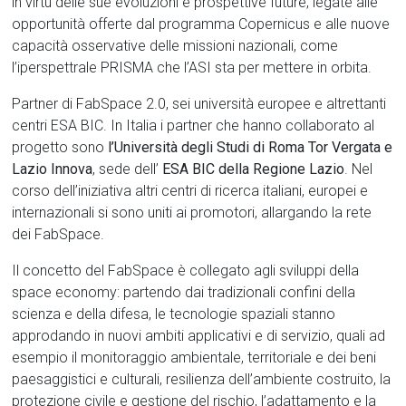
in virtù delle sue evoluzioni e prospettive future, legate alle
opportunità offerte dal programma Copernicus e alle nuove
capacità osservative delle missioni nazionali, come
l’iperspettrale PRISMA che l’ASI sta per mettere in orbita.
Partner di FabSpace 2.0, sei università europee e altrettanti
centri ESA BIC. In Italia i partner che hanno collaborato al
progetto sono
l’Università degli Studi di Roma Tor Vergata e
Lazio Innova
, sede dell’
ESA BIC della Regione Lazio
. Nel
corso dell’iniziativa altri centri di ricerca italiani, europei e
internazionali si sono uniti ai promotori, allargando la rete
dei FabSpace.
Il concetto del FabSpace è collegato agli sviluppi della
space economy: partendo dai tradizionali confini della
scienza e della difesa, le tecnologie spaziali stanno
approdando in nuovi ambiti applicativi e di servizio, quali ad
esempio il monitoraggio ambientale, territoriale e dei beni
paesaggistici e culturali, resilienza dell’ambiente costruito, la
protezione civile e gestione del rischio, l’adattamento e la