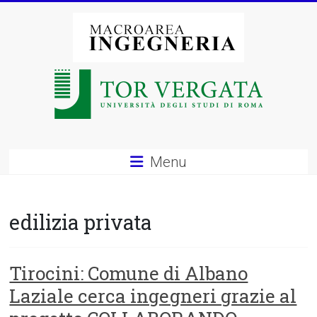
Vai
al
contenuto
Macroarea
di
Ingegneria
–
Menu
Università
degli
edilizia privata
Studi
di
Tirocini: Comune di Albano
Laziale cerca ingegneri grazie al
Roma