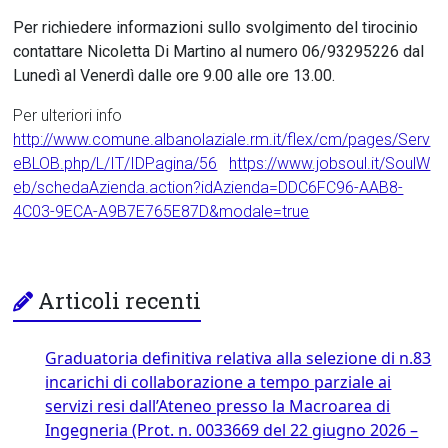
Per richiedere informazioni sullo svolgimento del tirocinio
contattare Nicoletta Di Martino al numero 06/93295226 dal
Lunedì al Venerdì dalle ore 9.00 alle ore 13.00.
Per ulteriori info
http://www.comune.albanolaziale.rm.it/flex/cm/pages/Serv
eBLOB.php/L/IT/IDPagina/56
https://www.jobsoul.it/SoulW
eb/schedaAzienda.action?idAzienda=DDC6FC96-AAB8-
4C03-9ECA-A9B7E765E87D&modale=true
Articoli recenti
Graduatoria definitiva relativa alla selezione di n.83
incarichi di collaborazione a tempo parziale ai
servizi resi dall’Ateneo presso la Macroarea di
Ingegneria (Prot. n. 0033669 del 22 giugno 2026 –