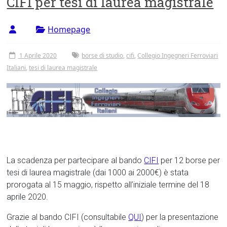
CIFI per tesi di laurea magistrale
Tor
Vergata
Homepage
1 Aprile 2020
borse di studio
,
cifi
,
Collegio Ingegneri Ferroviari
Italiani
,
tesi di laurea magistrale
La scadenza per partecipare al bando
CIFI
per 12 borse per
tesi di laurea magistrale (dai 1000 ai 2000€) è stata
prorogata al 15 maggio, rispetto all’iniziale termine del 18
aprile 2020.
Grazie al bando CIFI (consultabile
QUI
) per la presentazione