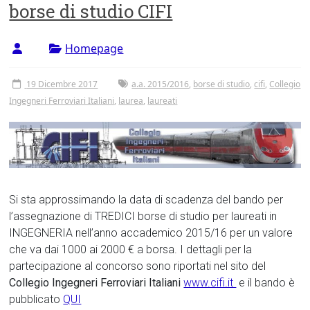
borse di studio CIFI
Homepage
19 Dicembre 2017
a.a. 2015/2016
,
borse di studio
,
cifi
,
Collegio
Ingegneri Ferroviari Italiani
,
laurea
,
laureati
Si sta approssimando la data di scadenza del bando per
l’assegnazione di TREDICI borse di studio per laureati in
INGEGNERIA nell’anno accademico 2015/16 per un valore
che va dai 1000 ai 2000 € a borsa. I dettagli per la
partecipazione al concorso sono riportati nel sito del
Collegio Ingegneri Ferroviari Italiani
www.cifi.it
e il bando è
pubblicato
QUI