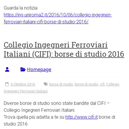
Guarda la notizia
https://ing.uniroma2.it/2016/10/06/collegio-ingegneri-
ferroviari-italiani-cifi-borse-di-studio-2016/
Collegio Ingegneri Ferroviari
Italiani (CIFI): borse di studio 2016
Homepage
6 Ottobre 2016
borsa di studio
,
borse di studio
,
cifi
,
Collegio
Ingegneri Ferroviari Italiani
Diverse borse di studio sono state bandite dal CIFI –
Collegio Ingegneri Ferroviari Italiani.
Trova quella più adatta a te su
http://www.cifi.it
borse di
studio 2016