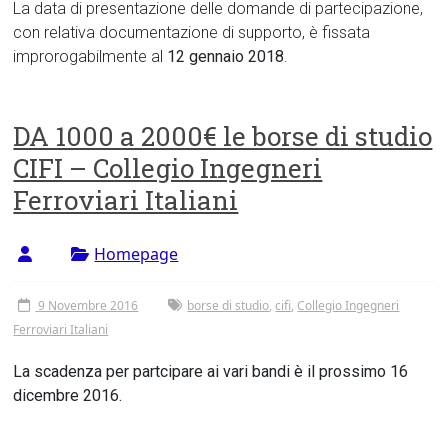
La data di presentazione delle domande di partecipazione,
con relativa documentazione di supporto, è fissata
improrogabilmente al
12 gennaio 2018
.
DA 1000 a 2000€ le borse di studio
CIFI – Collegio Ingegneri
Ferroviari Italiani
Homepage
9 Novembre 2016
borse di studio
,
cifi
,
Collegio Ingegneri
Ferroviari Italiani
La scadenza per partcipare ai vari bandi è il prossimo 16
dicembre 2016.