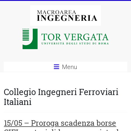
Vai
al
contenuto
Macroarea
di
Ingegneria
–
Menu
Università
degli
Collegio Ingegneri Ferroviari
Studi
Italiani
di
Roma
15/05 – Proroga scadenza borse