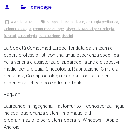
Tor
Homepage
Vergata
4 Aprile 2018
campo elettromedicale
,
Chirurgia pediatrica
,
Colonproctologia
,
compumed europe
,
Dispostivi Medici per Urologia
,
frascati
,
Ginecologia
,
Riabilitazione
,
tirocini
La Società Compumed Europe, fondata da un team di
esperti professionisti con una lunga esperienza specifica
nella vendita e assistenza di apparecchiature e dispostivi
medici per Urologia, Ginecologia, Riabilitazione, Chirurgia
pediatrica, Colonproctologia, ricerca tirocinante per
esperienza nel campo elettromedicale.
Requisiti:
Laureando in Ingegneria – automunito – conoscenza lingua
inglese- padronanza sistemi informatici e di
programmazione per sistemi operativi Windows – Apple –
Android.