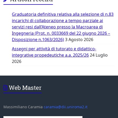
Graduatoria definitiva relativa alla selezione di n.83
incarichi di collaborazione a tempo parziale ai
servizi resi dall’Ateneo presso la Macroarea di
Ingegneria (Prot. n. 0033669 del 22 giugno 2026 –
Disposizione n.1063/2026)
3 Agosto 2026
Assegni per attività di tutorato e didattico-
integrative propedeutiche a.a. 2025/26
24 Luglio
2026
Web Master
Massimiliano Caramia
caramia@dii.uniroma2.it