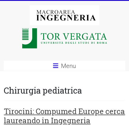
Vai
al
contenuto
Macroarea
di
Ingegneria
–
Menu
Università
degli
Chirurgia pediatrica
Studi
di
Tirocini: Compumed Europe cerca
laureando in Ingegneria
Roma