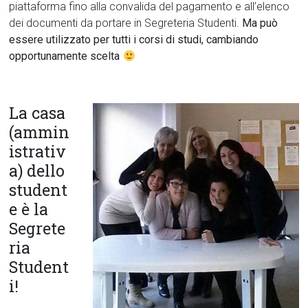
piattaforma fino alla convalida del pagamento e all’elenco
dei documenti da portare in Segreteria Studenti.
Ma può
essere utilizzato per tutti i corsi di studi, cambiando
opportunamente scelta
La casa
(ammin
istrativ
a) dello
student
e è la
Segrete
ria
Student
i!