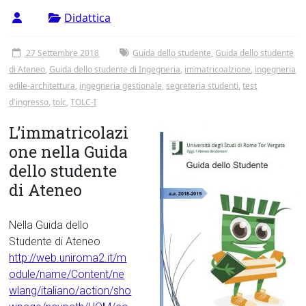
Tor
Didattica
Vergata
27 Settembre 2018
Guida dello studente
,
Guida dello studente
di Ateneo
,
Guida dello studente di Ingegneria
,
immatricoalzione
,
ingegneria
edile-architettura
,
ingegneria gestionale
,
segreteria studenti
,
test
d'ingresso
,
tolc
,
TOLC-I
L’immatricolazi
one nella Guida
dello studente
di Ateneo
Nella Guida dello
Studente di Ateneo
http://web.uniroma2.it/m
odule/name/Content/ne
wlang/italiano/action/sho