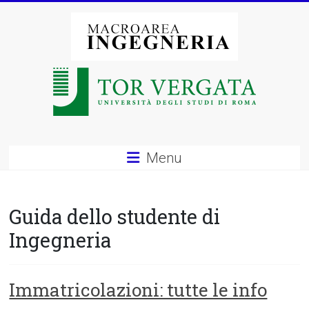
Vai
al
contenuto
Macroarea
di
Ingegneria
–
Menu
Università
degli
Guida dello studente di
Studi
Ingegneria
di
Roma
Immatricolazioni: tutte le info