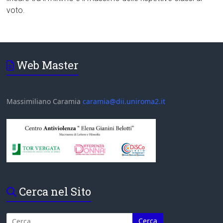
voto.
Web Master
Massimiliano Caramia
caramia@dii.uniroma2.it
Cerca nel Sito