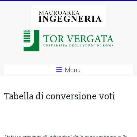
Vai
al
contenuto
Macroarea
di
Ingegneria
–
Menu
Università
degli
Tabella di conversione voti
Studi
di
Roma