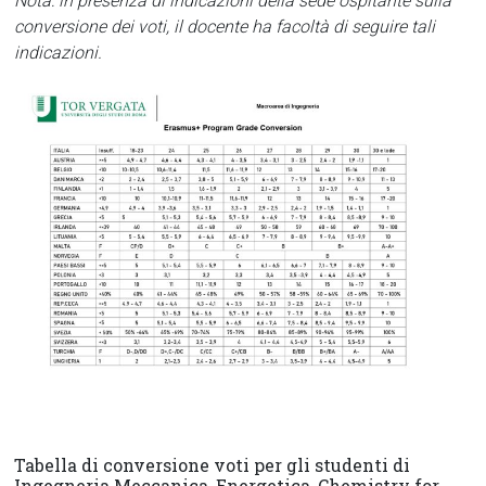
Nota: in presenza di indicazioni della sede ospitante sulla
Tor
conversione dei voti, il docente ha facoltà di seguire tali
Vergata
indicazioni.
Tabella di conversione voti per gli studenti di
Ingegneria
Meccanica, Energetica, Chemistry for